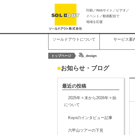
印刷／Webサイト／ビデオ／
イベント／動画配信で
地域を応援
ソールドアウトについて
サービス案
トップページ
top_design
■
お知らせ・ブログ
最近の投稿
2025年々末から2026年々始
について
Koyoのインタビュー記事
六甲山ツアーの下見