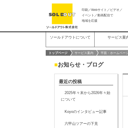
印刷／Webサイト／ビデオ／
イベント／動画配信で
地域を応援
ソールドアウトについて
サービス案
トップページ
サービス案内
平面・ホームペー
■
お知らせ・ブログ
最近の投稿
2025年々末から2026年々始
について
Koyoのインタビュー記事
六甲山ツアーの下見