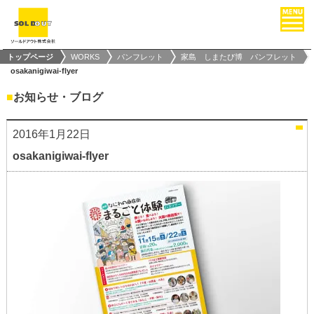
トップページ
WORKS
パンフレット
家島 しまたび博 パンフレット
osakanigiwai-flyer
■
お知らせ・ブログ
2016年1月22日
osakanigiwai-flyer