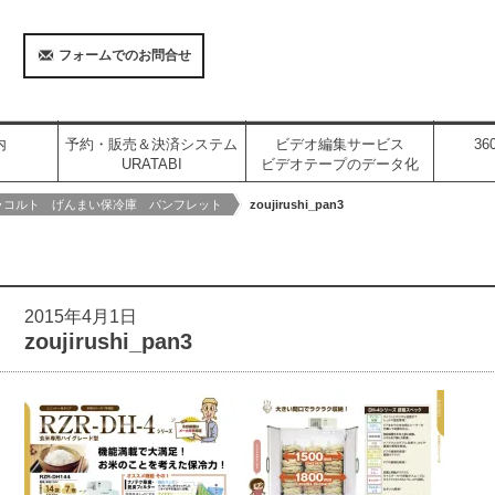
フォームでのお問合せ
内
予約・販売＆決済システム
ビデオ編集サービス
3
URATABI
ビデオテープのデータ化
ラコルト げんまい保冷庫 パンフレット
zoujirushi_pan3
2015年4月1日
zoujirushi_pan3