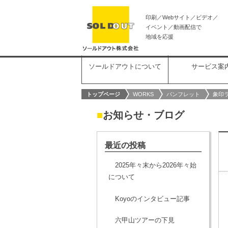
印刷／Webサイト／ビデオ／
イベント／動画配信で
地域を応援
ソールドアウトについて
サービス案
トップページ
WORKS
パンフレット
象印
■
お知らせ・ブログ
最近の投稿
2025年々末から2026年々始
について
Koyoのインタビュー記事
六甲山ツアーの下見