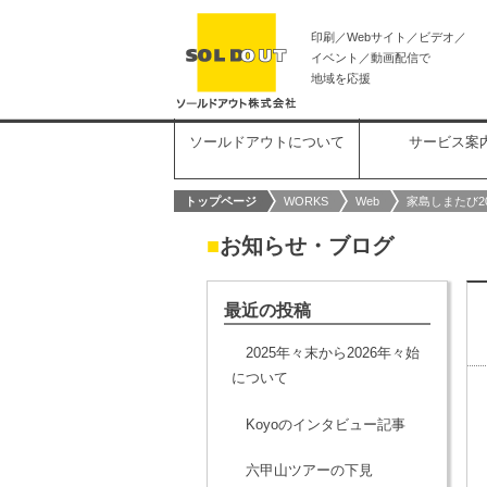
印刷／Webサイト／ビデオ／
イベント／動画配信で
地域を応援
ソールドアウトについて
サービス案
トップページ
WORKS
Web
家島しまたび20
■
お知らせ・ブログ
最近の投稿
2025年々末から2026年々始
について
Koyoのインタビュー記事
六甲山ツアーの下見