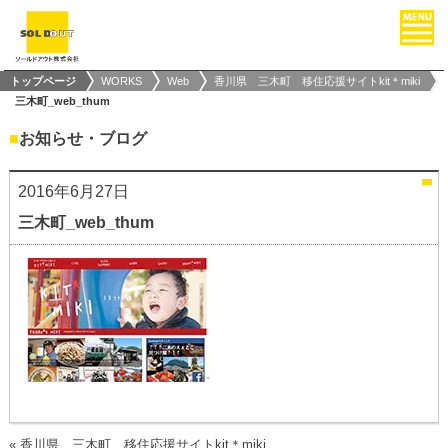
トップページ
WORKS
Web
香川県 三木町 移住応援サイトkit＊miki
三木町_web_thum
■
お知らせ・ブログ
2016年6月27日
三木町_web_thum
«
香川県 三木町 移住応援サイトkit＊miki