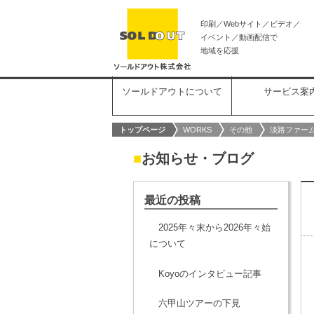
印刷／Webサイト／ビデオ／
イベント／動画配信で
地域を応援
ソールドアウトについて
サービス案
トップページ
WORKS
その他
淡路ファー
■
お知らせ・ブログ
最近の投稿
2025年々末から2026年々始
について
Koyoのインタビュー記事
六甲山ツアーの下見