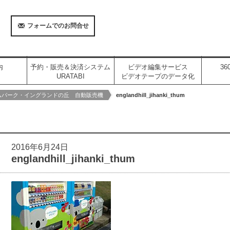
フォームでのお問合せ
内
予約・販売＆決済システム
ビデオ編集サービス
3
URATABI
ビデオテープのデータ化
ムパーク・イングランドの丘 自動販売機
englandhill_jihanki_thum
2016年6月24日
englandhill_jihanki_thum