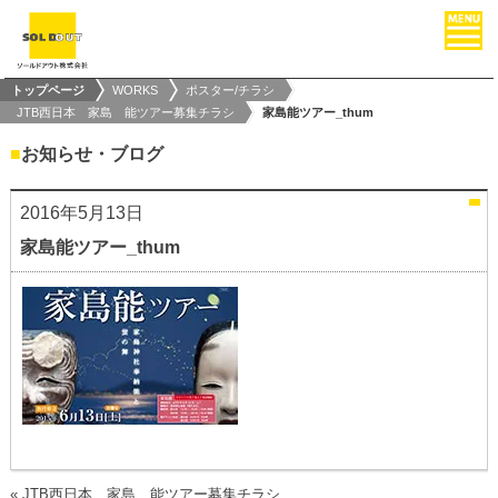
トップページ
WORKS
ポスター/チラシ
JTB西日本 家島 能ツアー募集チラシ
家島能ツアー_thum
■
お知らせ・ブログ
2016年5月13日
家島能ツアー_thum
«
JTB西日本 家島 能ツアー募集チラシ