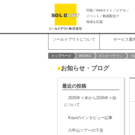
印刷／Webサイト／ビデオ／
イベント／動画配信で
地域を応援
ソールドアウトについて
サービス案
トップページ
WORKS
ポスター/チラシ
大
■
お知らせ・ブログ
最近の投稿
2025年々末から2026年々始
について
Koyoのインタビュー記事
六甲山ツアーの下見