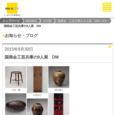
トップページ
WORKS
その他
国画会 工芸兵庫の９人展 DMハガキ
国画会工芸兵庫の9人展 DM
■
お知らせ・ブログ
2015年9月30日
国画会工芸兵庫の9人展 DM