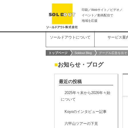
印刷／Webサイト／ビデオ／
イベント／動画配信で
地域を応援
ソールドアウトについて
サービス案
トップページ
Soldout Blog
グーグル広告を出そ
■
お知らせ・ブログ
最近の投稿
2025年々末から2026年々始
について
Koyoのインタビュー記事
六甲山ツアーの下見