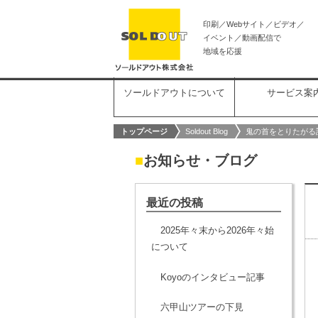
印刷／Webサイト／ビデオ／
イベント／動画配信で
地域を応援
ソールドアウトについて
サービス案
トップページ
Soldout Blog
鬼の首をとりたがる
■
お知らせ・ブログ
最近の投稿
2025年々末から2026年々始
について
Koyoのインタビュー記事
六甲山ツアーの下見