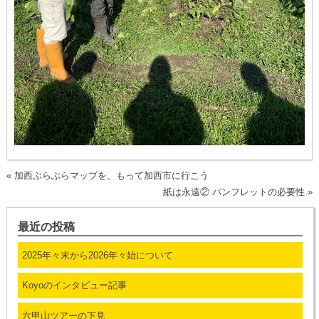
«
加西ぶらぶらマップを、もって加西市に行こう
紙は永遠② パンフレットの必要性
»
最近の投稿
2025年々末から2026年々始について
Koyoのインタビュー記事
六甲山ツアーの下見