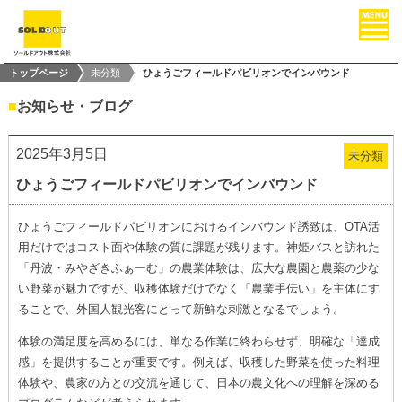
トップページ
未分類
ひょうごフィールドパビリオンでインバウンド
■
お知らせ・ブログ
2025年3月5日
未分類
ひょうごフィールドパビリオンでインバウンド
ひょうごフィールドパビリオンにおけるインバウンド誘致は、OTA活
用だけではコスト面や体験の質に課題が残ります。神姫バスと訪れた
「丹波・みやざきふぁーむ」の農業体験は、広大な農園と農薬の少な
い野菜が魅力ですが、収穫体験だけでなく「農業手伝い」を主体にす
ることで、外国人観光客にとって新鮮な刺激となるでしょう。
体験の満足度を高めるには、単なる作業に終わらせず、明確な「達成
感」を提供することが重要です。例えば、収穫した野菜を使った料理
体験や、農家の方との交流を通じて、日本の農文化への理解を深める