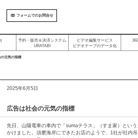
フォームでのお問合せ
内
予約・販売＆決済システム
ビデオ編集サービス
3
URATABI
ビデオテープのデータ化
会の元気の指標
2025年6月5日
広告は社会の元気の指標
先日、山陽電車の車内で「sumaテラス」（すま家）とい
かけました。須磨海岸にできたお店のようで、1社が社内