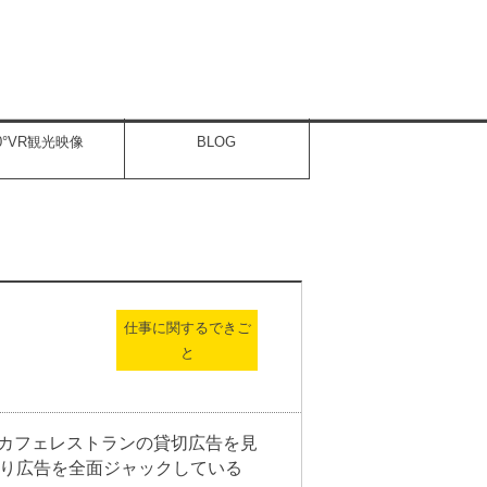
60°VR観光映像
BLOG
仕事に関するできご
と
うカフェレストランの貸切広告を見
吊り広告を全面ジャックしている