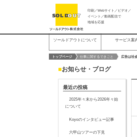
印刷／Webサイト／ビデオ／
イベント／動画配信で
地域を応援
ソールドアウトについて
サービス案
トップページ
仕事に関するできごと
広告は社
■
お知らせ・ブログ
最近の投稿
2025年々末から2026年々始
について
Koyoのインタビュー記事
六甲山ツアーの下見